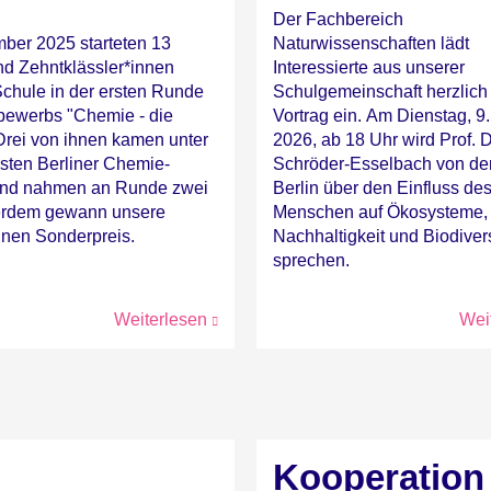
Der Fachbereich
ber 2025 starteten 13
Naturwissenschaften lädt
nd Zehntklässler*innen
Interessierte aus unserer
Schule in der ersten Runde
Schulgemeinschaft herzlich
bewerbs "Chemie - die
Vortrag ein. Am Dienstag, 9.
Drei von ihnen kamen unter
2026, ab 18 Uhr wird Prof. D
esten Berliner Chemie-
Schröder-Esselbach von de
und nahmen an Runde zwei
Berlin über den Einfluss de
ßerdem gewann unsere
Menschen auf Ökosysteme,
inen Sonderpreis.
Nachhaltigkeit und Biodivers
sprechen.
Weiterlesen
Wei
Kooperation 