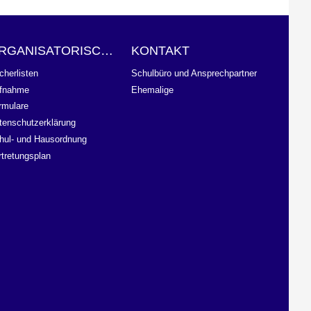
ORGANISATORISCHES
KONTAKT
cherlisten
Schulbüro und Ansprechpartner
fnahme
Ehemalige
rmulare
tenschutzerklärung
hul- und Hausordnung
rtretungsplan