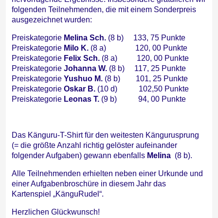
folgenden Teilnehmenden, die mit einem Sonderpreis
ausgezeichnet wurden:
Preiskategorie
Melina Sch.
(8 b) 133, 75 Punkte
Preiskategorie
Milo K.
(8 a) 120, 00 Punkte
Preiskategorie
Felix Sch.
(8 a) 120, 00 Punkte
Preiskategorie
Johanna W.
(8 b) 117, 25 Punkte
Preiskategorie
Yushuo M.
(8 b) 101, 25 Punkte
Preiskategorie
Oskar B.
(10 d) 102,50 Punkte
Preiskategorie
Leonas T.
(9 b) 94, 00 Punkte
Das Känguru-T-Shirt für den weitesten Kängurusprung
(= die größte Anzahl richtig gelöster aufeinander
folgender Aufgaben) gewann ebenfalls
Melina
(8 b).
Alle Teilnehmenden erhielten neben einer Urkunde und
einer Aufgabenbroschüre in diesem Jahr das
Kartenspiel „KänguRudel“.
Herzlichen Glückwunsch!